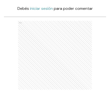
Debés
iniciar sesión
para poder comentar
Ads