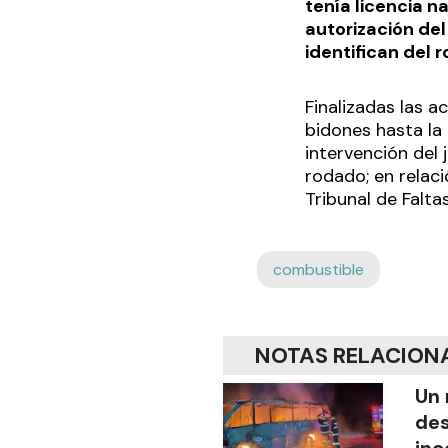
tenía licencia n
autorización del
identifican del 
Finalizadas las a
bidones hasta la
intervención del
rodado; en relaci
Tribunal de Falta
combustible
NOTAS RELACION
Un 
des