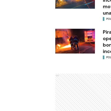
inc
mot
una
POL
Pir
ope
bom
inc
POL
Ads