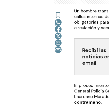
Un hombre trans
calles internas 
obligatorias para
circulación y se
Recibí las
noticias e
email
El procedimiento 
General Policía S
Laureano Marad
contramano.