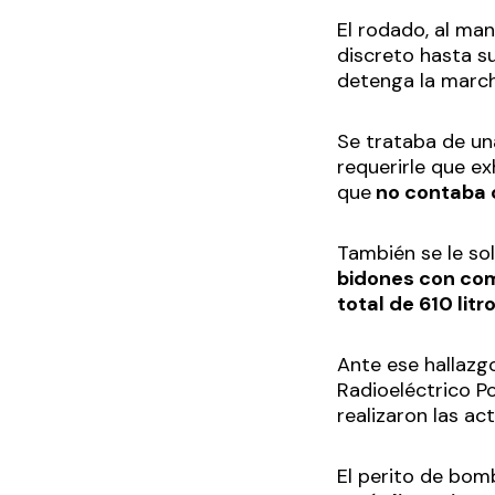
El rodado, al man
discreto hasta su
detenga la marc
Se trataba de u
requerirle que ex
que
no contaba 
También se le sol
bidones con com
total de 610 litr
Ante ese hallazg
Radioeléctrico Po
realizaron las ac
El perito de bom