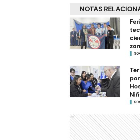
NOTAS RELACION
Fer
tec
cie
zon
SO
Ter
por
Hos
Niñ
SO
Ads