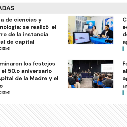
ADAS
ia de ciencias y
C
nología: se realizó el
e
rre de la instancia
d
al de capital
a
CIEDAD
minaron los festejos
F
 el 50.o aniversario
a
pital de la Madre y el
a
o
u
CIEDAD