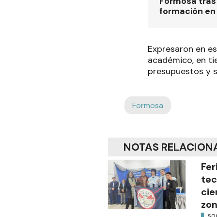
Formosa tras 
formación en
Expresaron en es
académico, en ti
presupuestos y se
Formosa
NOTAS RELACION
Fer
tec
cie
zon
SO