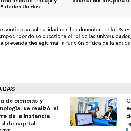
tres años de trabajo y
salarial del 15% para e
 Estados Unidos
e sentido su solidaridad con los docentes de la UNaF 
empos “donde se cuestiona el rol de las universidades
 pretende deslegitimar la función crítica de la educa
ADAS
ia de ciencias y
C
nología: se realizó el
e
rre de la instancia
d
al de capital
a
CIEDAD