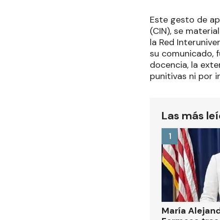
Este gesto de ap
(CIN), se materia
la Red Interuniv
su comunicado, fu
docencia, la exte
punitivas ni por 
Las más le
1
María Alejan