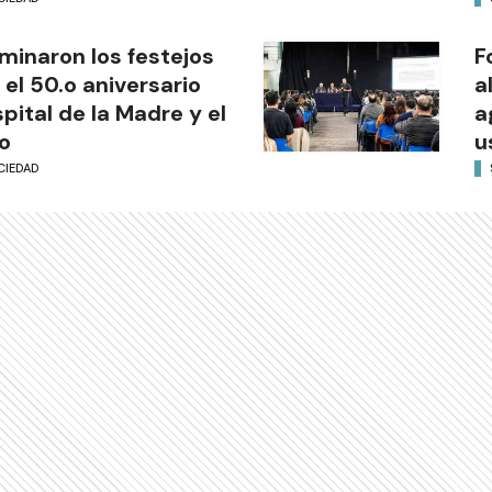
minaron los festejos
F
 el 50.o aniversario
a
pital de la Madre y el
a
o
u
CIEDAD