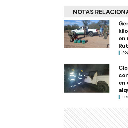
NOTAS RELACION
Gen
kil
en 
Rut
POL
Clo
co
en 
alq
POL
Ads