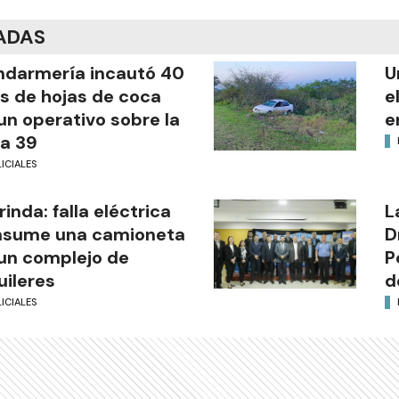
ADAS
darmería incautó 40
U
os de hojas de coca
e
un operativo sobre la
e
a 39
ICIALES
rinda: falla eléctrica
L
nsume una camioneta
D
un complejo de
P
uileres
d
ICIALES