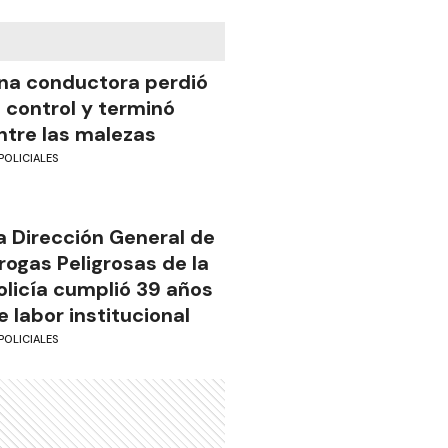
na conductora perdió
l control y terminó
ntre las malezas
POLICIALES
a Dirección General de
rogas Peligrosas de la
olicía cumplió 39 años
e labor institucional
POLICIALES