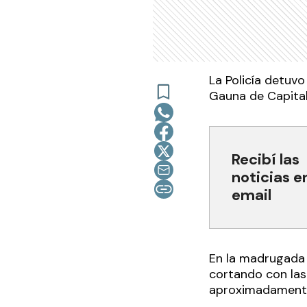
La Policía detuvo
Gauna de Capital
Recibí las
noticias e
email
En la madrugada 
cortando con las
aproximadamente 