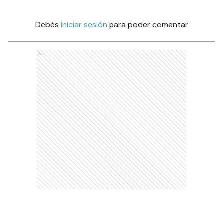
Debés
iniciar sesión
para poder comentar
Ads