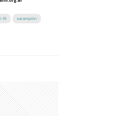
mr.org.ar
d-19
sarampión