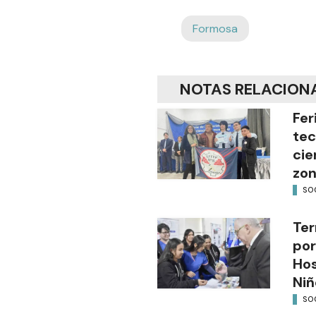
Formosa
NOTAS RELACION
Fer
tec
cie
zon
SO
Ter
por
Hos
Niñ
SO