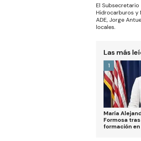
El Subsecretario 
Hidrocarburos y M
ADE, Jorge Antue
locales.
Las más le
1
María Alejan
Formosa tras 
formación en