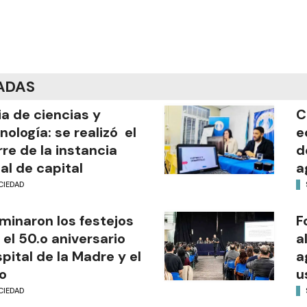
ADAS
ia de ciencias y
C
nología: se realizó el
e
rre de la instancia
d
al de capital
a
CIEDAD
minaron los festejos
F
 el 50.o aniversario
a
pital de la Madre y el
a
o
u
CIEDAD