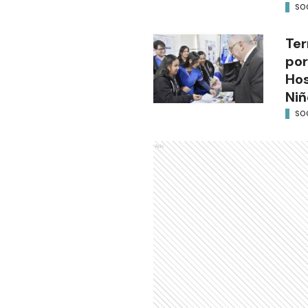
SO
Ter
por
Hos
Niñ
SO
Ads