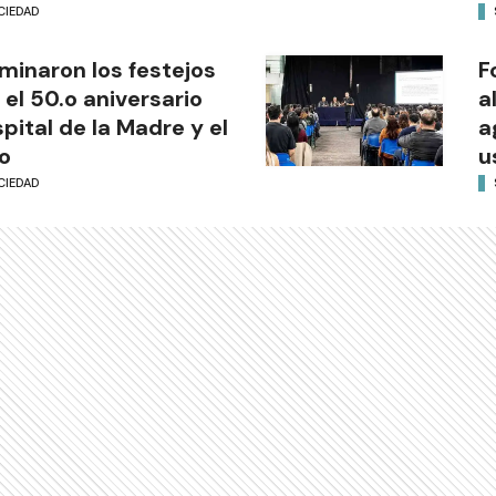
CIEDAD
minaron los festejos
F
 el 50.o aniversario
a
pital de la Madre y el
a
o
u
CIEDAD