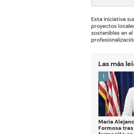
Esta iniciativa s
proyectos locale
sostenibles en e
profesionalizació
Las más le
1
María Alejan
Formosa tras 