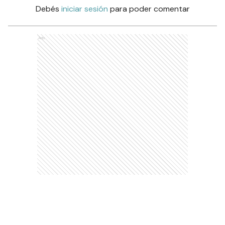
Debés
iniciar sesión
para poder comentar
Ads