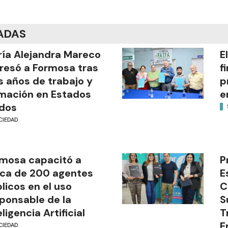
ADAS
ía Alejandra Mareco
E
resó a Formosa tras
f
s años de trabajo y
p
mación en Estados
e
dos
CIEDAD
mosa capacitó a
P
ca de 200 agentes
E
licos en el uso
C
ponsable de la
S
eligencia Artificial
T
E
CIEDAD