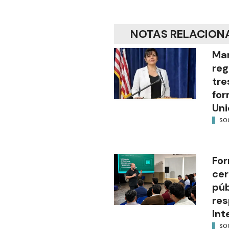
NOTAS RELACION
Mar
reg
tre
for
Uni
SO
For
cer
púb
res
Int
SO