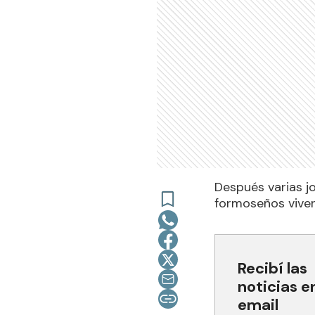
Después varias j
formoseños viven 
Recibí las
noticias e
email