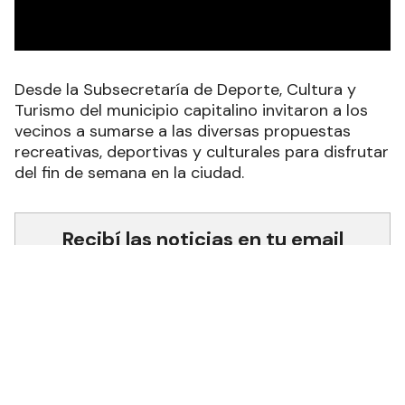
Turismo del municipio capitalino invitaron a los
vecinos a sumarse a las diversas propuestas
recreativas, deportivas y culturales para disfrutar
del fin de semana en la ciudad.
Recibí las noticias en tu email
RECIBIR NEWSLETTER
Entre las distintas ofertas se destacan los
paseos en piragua por las aguas del río Paraguay.
Los interesados en participar deberán concurrir
este sábado, desde las 16.30, para partir desde el
puerto local.