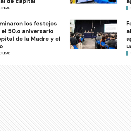
al de capital
a
CIEDAD
minaron los festejos
F
 el 50.o aniversario
a
pital de la Madre y el
a
o
u
CIEDAD