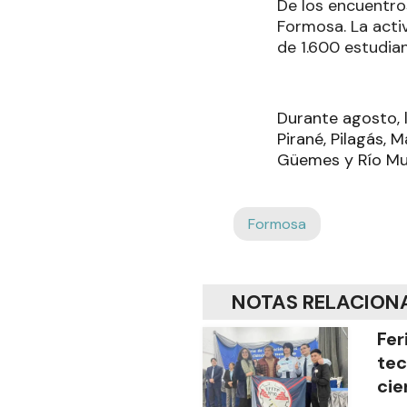
De los encuentros
Formosa. La activ
de 1.600 estudian
Durante agosto, 
Pirané, Pilagás, 
Güemes y Río Muer
Formosa
NOTAS RELACION
Fer
tec
cie