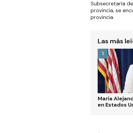
Subsecretaría de
provincia, se enc
provincia.
Las más le
1
María Alejand
en Estados U