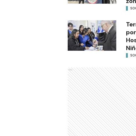
zon
SO
Ter
por
Hos
Niñ
SO
Ads