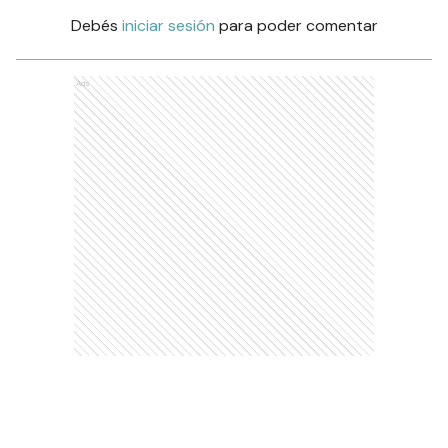
Debés
iniciar sesión
para poder comentar
Ads