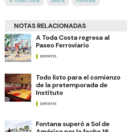
A Toda Costa
pesca
Formosa
NOTAS RELACIONADAS
A Toda Costa regresa al
Paseo Ferroviario
DEPORTES
Todo listo para el comienzo
de la pretemporada de
Instituto
DEPORTES
Fontana superó a Sol de
América por la fecha 16