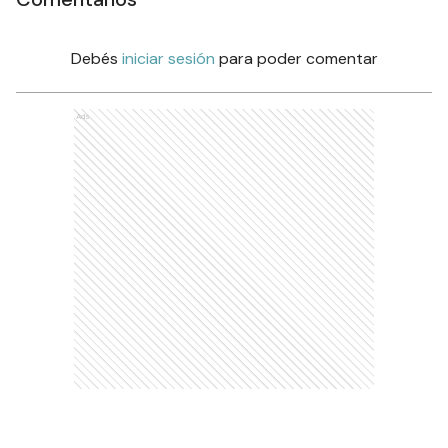
Debés
iniciar sesión
para poder comentar
Ads