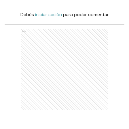
Debés
iniciar sesión
para poder comentar
Ads