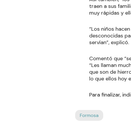
traen a sus fami
muy rápidas y el
“Los niños hace
desconocidas para
servían”, explicó.
Comentó que “se 
“Les llaman much
que son de hierro
lo que ellos hoy e
Para finalizar, in
Formosa