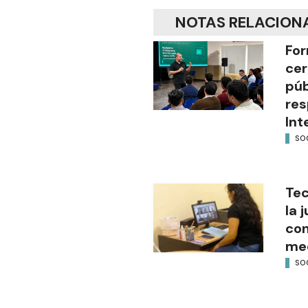
NOTAS RELACION
For
cer
púb
res
Int
SO
Tec
la 
con
med
SO