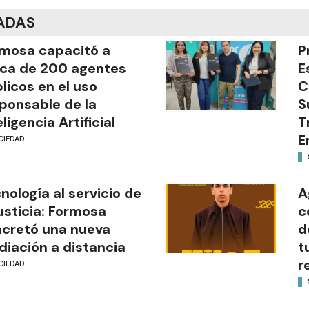
ADAS
mosa capacitó a
P
ca de 200 agentes
E
licos en el uso
C
ponsable de la
S
eligencia Artificial
T
E
CIEDAD
nología al servicio de
A
justicia: Formosa
c
cretó una nueva
d
iación a distancia
t
r
CIEDAD