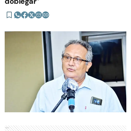
doblegar”
Ads