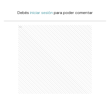
Debés
iniciar sesión
para poder comentar
Ads