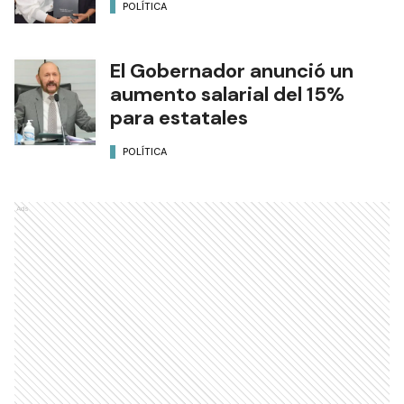
Teresa Galván asume el
liderazgo del IPS de Formosa
POLÍTICA
El Gobernador anunció un
aumento salarial del 15%
para estatales
POLÍTICA
Ads