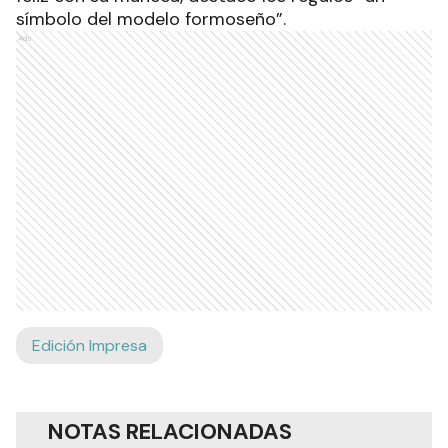
establecimiento, dijo que ellos “están contentos
porque recibieron una pelota y un camión”, y
Natalia, mamá de Bianca, una niña que estaba
feliz con su muñeca, destacó los regalos “un
símbolo del modelo formoseño”.
Ads
Edición Impresa