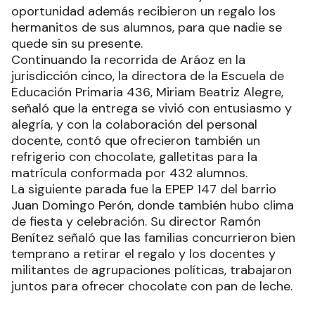
a colaborar con la escuela”.
La escuela ofreció un desayuno con pan dulce y
chocolate, destinado a los mil alumnos que
conforman la matrícula escolar y en la
oportunidad además recibieron un regalo los
hermanitos de sus alumnos, para que nadie se
quede sin su presente.
Continuando la recorrida de Aráoz en la
jurisdicción cinco, la directora de la Escuela de
Educación Primaria 436, Miriam Beatriz Alegre,
señaló que la entrega se vivió con entusiasmo y
alegría, y con la colaboración del personal
docente, contó que ofrecieron también un
refrigerio con chocolate, galletitas para la
matrícula conformada por 432 alumnos.
La siguiente parada fue la EPEP 147 del barrio
Juan Domingo Perón, donde también hubo clima
de fiesta y celebración. Su director Ramón
Benítez señaló que las familias concurrieron bien
temprano a retirar el regalo y los docentes y