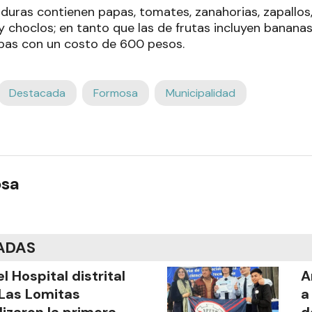
duras contienen papas, tomates, zanahorias, zapallos,
 choclos; en tanto que las de frutas incluyen bananas
bas con un costo de 600 pesos.
Destacada
Formosa
Municipalidad
osa
ADAS
el Hospital distrital
A
Las Lomitas
a
lizaron la primera
d