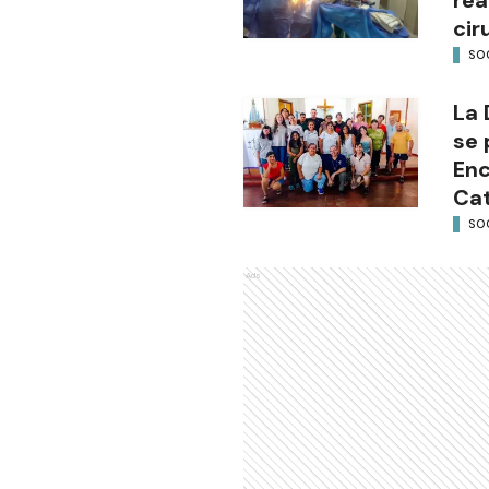
cir
SO
La 
se 
Enc
Cat
SO
Ads