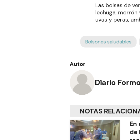
Las bolsas de ver
lechuga, morrón y
uvas y peras, am
Bolsones saludables
Autor
Diario Form
NOTAS RELACION
En 
de 
rea