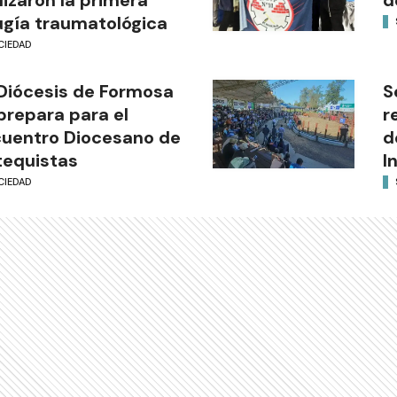
ugía traumatológica
CIEDAD
Diócesis de Formosa
S
prepara para el
r
uentro Diocesano de
d
equistas
I
CIEDAD