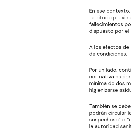
En ese contexto, 
territorio provi
fallecimientos po
dispuesto por el
A los efectos de 
de condiciones.
Por un lado, con
normativa naciona
mínima de dos me
higienizarse asi
También se deber
podrán circular 
sospechoso” o “c
la autoridad sani