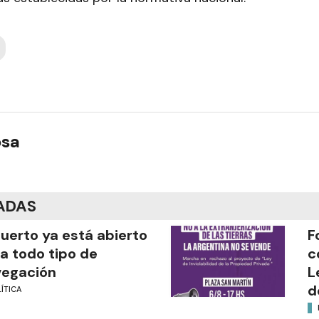
osa
ADAS
puerto ya está abierto
F
a todo tipo de
c
vegación
L
d
ÍTICA