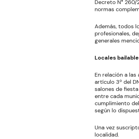
Decreto N° 260/2
normas compleme
Además, todos lo
profesionales, d
generales mencio
Locales bailabl
En relación a las
artículo 3º del D
salones de fiest
entre cada munici
cumplimiento del
según lo dispues
Una vez suscripto
localidad.