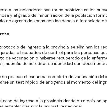
ento a los indicadores sanitarios positivos en los nu
mosa y al grado de inmunización de la población formo
olo de egreso de zonas con incidencia diferenciada de
greso
rotocolo de ingreso a la provincia, se eliminan los req
 juradas e hisopados de control para las personas que
o de vacunación o haberse recuperado de la enferm
ías, además de acreditar su identidad con documentaci
e no posean el esquema completo de vacunación debe
zarse un test rápido de antígenos al momento del ingre
el caso de ingreso a la provincia desde otro país, se a
as establecidas por la normativa nacional.