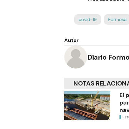
covid-19
Formosa
Autor
Diario Form
NOTAS RELACION
El 
par
na
POL