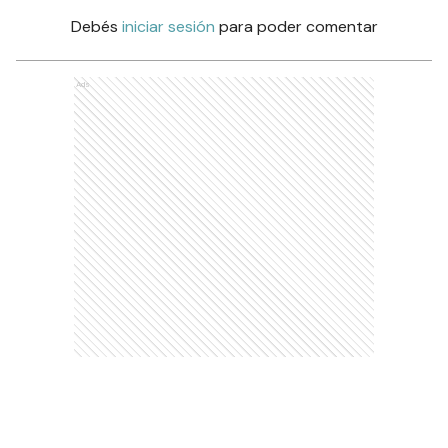
Debés
iniciar sesión
para poder comentar
Ads