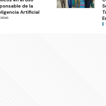
ponsable de la
S
eligencia Artificial
T
E
CIEDAD