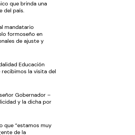
nico que brinda una
e del país.
 al mandatario
blo formoseño en
onales de ajuste y
odalidad Educación
recibimos la visita del
l señor Gobernador –
licidad y la dicha por
lto que “estamos muy
gente de la