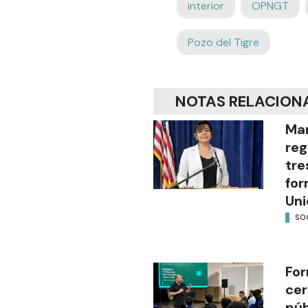
interior
OPNGT
Pozo del Tigre
NOTAS RELACION
Mar
reg
tre
for
Uni
SO
For
cer
púb