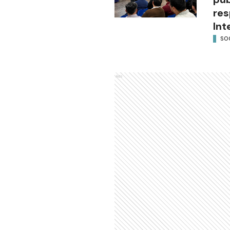
res
Int
SO
Ads