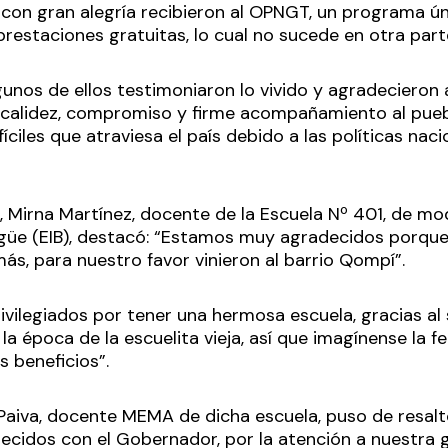
y con gran alegría recibieron al OPNGT, un programa ú
prestaciones gratuitas, lo cual no sucede en otra part
gunos de ellos testimoniaron lo vivido y agradecieron
u calidez, compromiso y firme acompañamiento al pue
íciles que atraviesa el país debido a las políticas naci
ca.
e, Mirna Martínez, docente de la Escuela Nº 401, de m
ingüe (EIB), destacó: “Estamos muy agradecidos porque 
ás, para nuestro favor vinieron al barrio Qompí”.
ivilegiados por tener una hermosa escuela, gracias a
la época de la escuelita vieja, así que imagínense la fe
s beneficios”.
a Paiva, docente MEMA de dicha escuela, puso de resa
ecidos con el Gobernador, por la atención a nuestra 