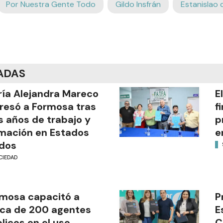
Por Nuestra Gente Todo
Gildo Insfrán
Estanislao
ADAS
ía Alejandra Mareco
E
resó a Formosa tras
f
s años de trabajo y
p
mación en Estados
e
dos
CIEDAD
mosa capacitó a
P
ca de 200 agentes
E
licos en el uso
C