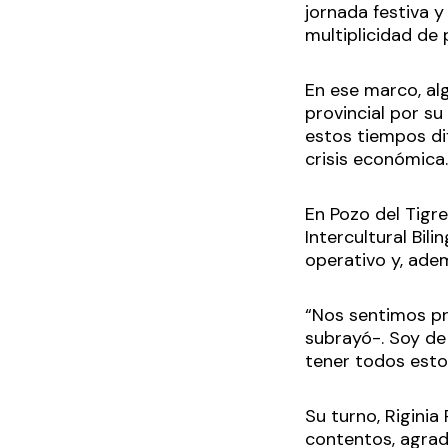
jornada festiva 
multiplicidad de 
En ese marco, al
provincial por s
estos tiempos dif
crisis económi
En Pozo del Tigr
Intercultural Bil
operativo y, adem
“Nos sentimos pr
subrayó-. Soy de 
tener todos esto
Su turno, Rigini
contentos, agrad