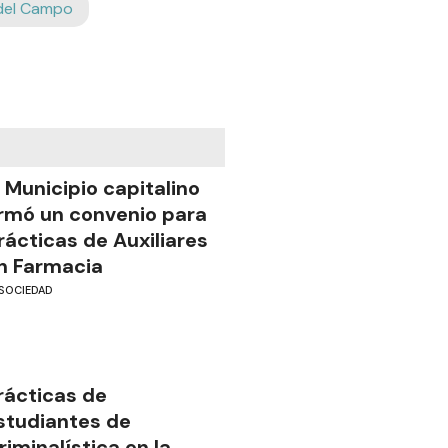
 del Campo
l Municipio capitalino
irmó un convenio para
rácticas de Auxiliares
n Farmacia
SOCIEDAD
rácticas de
studiantes de
riminalística en la