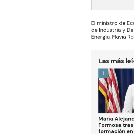
El ministro de E
de Industria y De
Energía, Flavia Ro
Las más le
1
María Alejan
Formosa tras 
formación en