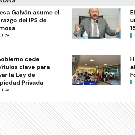
ADAS
esa Galván asume el
E
erazgo del IPS de
u
rmosa
1
ÍTICA
Gobierno cede
H
ítulos clave para
a
var la Ley de
F
piedad Privada
ÍTICA