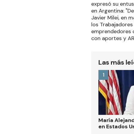
expresó su entus
en Argentina: "D
Javier Milei, en 
los Trabajadores
emprendedores ch
con aportes y AR
Las más le
1
María Alejand
en Estados U