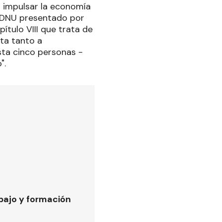
 impulsar la economía
l DNU presentado por
pítulo VIII que trata de
ta tanto a
ta cinco personas -
".
bajo y formación