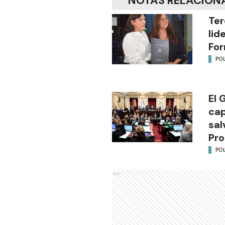
NOTAS RELACION
Ter
lid
Fo
POL
El 
cap
sal
Pro
POL
Ads