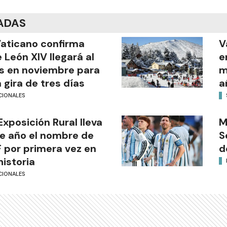
ADAS
Vaticano confirma
V
 León XIV llegará al
e
s en noviembre para
m
 gira de tres días
a
CIONALES
Exposición Rural lleva
M
e año el nombre de
S
 por primera vez en
d
historia
CIONALES