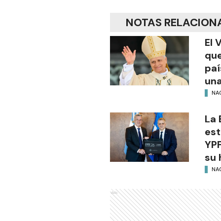
NOTAS RELACION
El 
que
paí
una
NA
La 
est
YPF
su 
NA
Ads