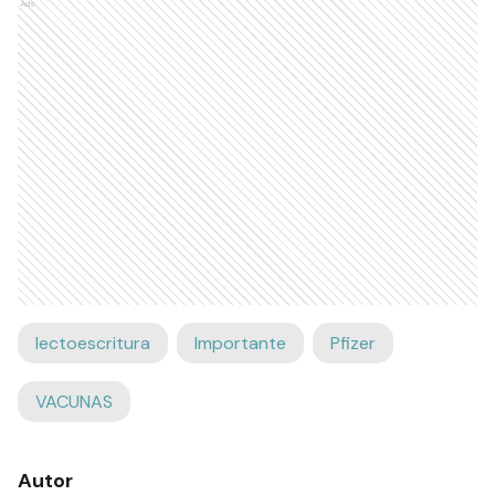
Ads
lectoescritura
Importante
Pfizer
VACUNAS
Autor