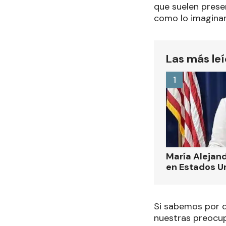
que suelen prese
como lo imagina
Las más le
1
María Alejand
en Estados U
Si sabemos por 
nuestras preocup