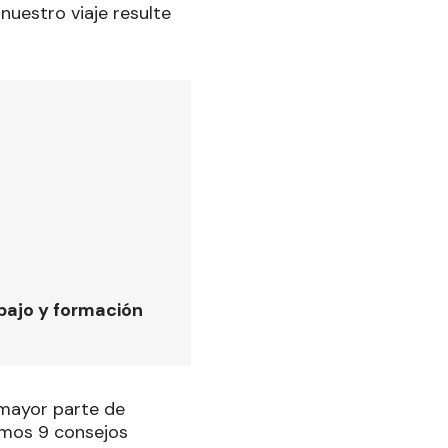
uestro viaje resulte
bajo y formación
mayor parte de
amos 9 consejos