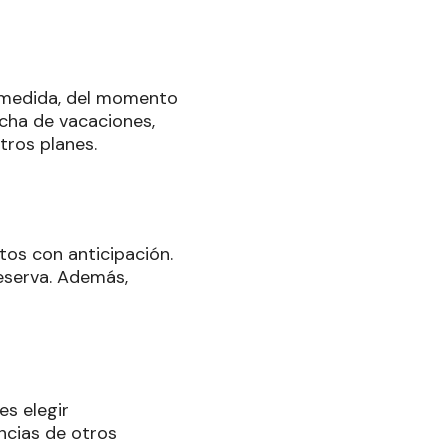
 medida, del momento
echa de vacaciones,
ros planes.
etos con anticipación.
eserva. Además,
es elegir
ncias de otros