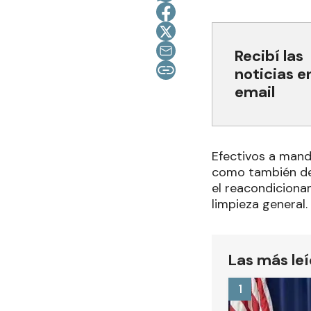
Recibí las
noticias e
email
Efectivos a mand
como también de l
el reacondiciona
limpieza general.
Las más le
1