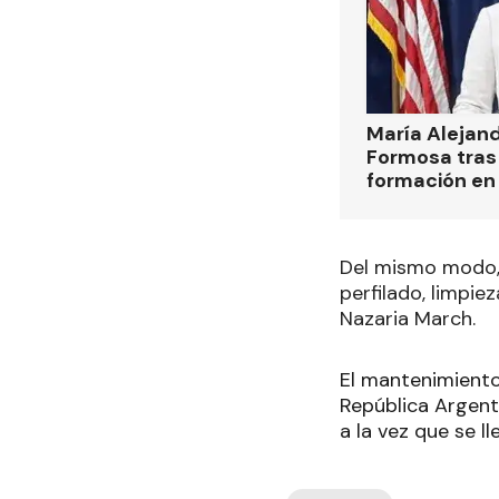
María Alejan
Formosa tras 
formación en
Del mismo modo, e
perfilado, limpie
Nazaria March.
El mantenimiento 
República Argenti
a la vez que se l