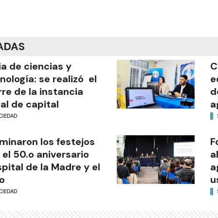
ADAS
ia de ciencias y
C
nología: se realizó el
e
rre de la instancia
d
al de capital
a
CIEDAD
minaron los festejos
F
 el 50.o aniversario
a
pital de la Madre y el
a
o
u
CIEDAD