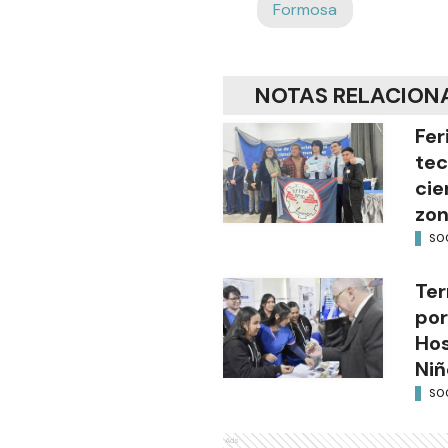
Formosa
NOTAS RELACION
Fer
tec
cie
zon
SO
Ter
por
Hos
Niñ
SO
Ads