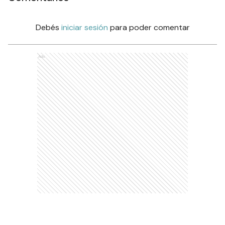
Debés
iniciar sesión
para poder comentar
Ads