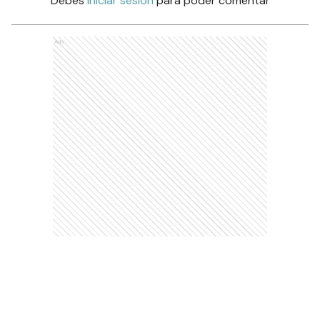
Debés
iniciar sesión
para poder comentar
Ads