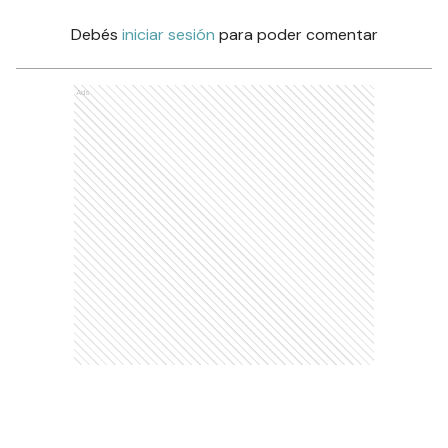
Debés
iniciar sesión
para poder comentar
Ads