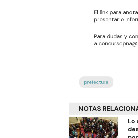
El link para ano
presentar e inf
Para dudas y con
a
concursopna@p
prefectura
NOTAS RELACION
Lo 
des
por