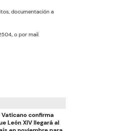
sitos, documentación a
2504, o por mail
l Vaticano confirma
ue León XIV llegará al
aís en noviembre para