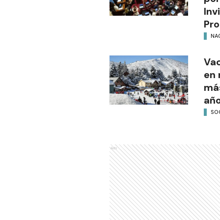
Inv
Pro
NA
Vac
en 
más
añ
SO
Ads