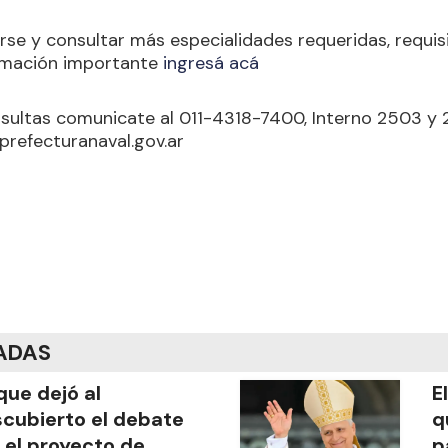
tarse y consultar más especialidades requeridas, requi
ormación importante
ingresá acá
sultas comunicate al 011-4318-7400, Interno 2503 y 
refecturanaval.gov.ar
ADAS
que dejó al
E
cubierto el debate
q
 el proyecto de
p