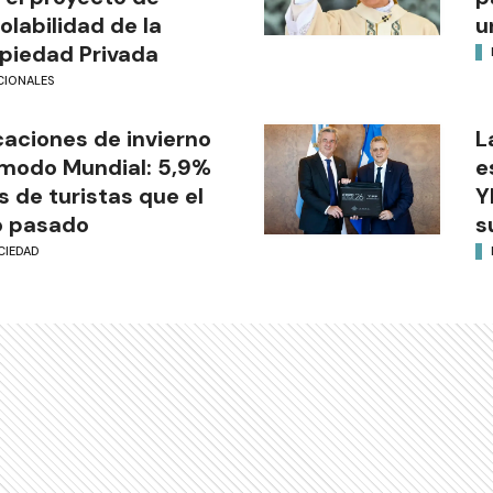
iolabilidad de la
u
piedad Privada
CIONALES
aciones de invierno
L
modo Mundial: 5,9%
e
 de turistas que el
Y
o pasado
s
CIEDAD