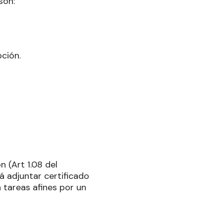
son:
pción.
 (Art 1.08 del
 adjuntar certificado
 tareas afines por un