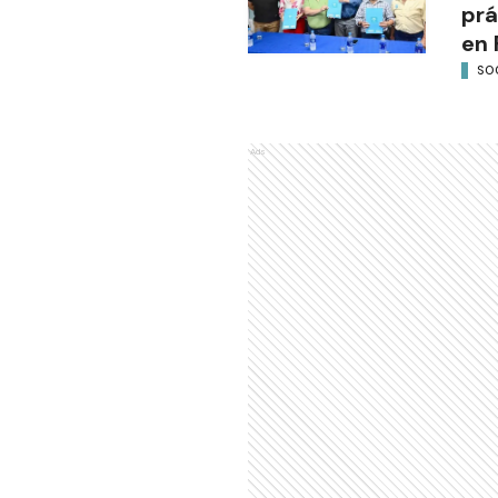
prá
en 
SO
Ads