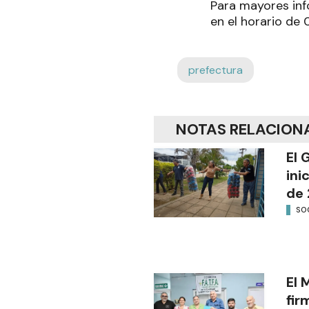
Para mayores inf
en el horario de 0
prefectura
NOTAS RELACION
El 
ini
de 
SO
El 
fir