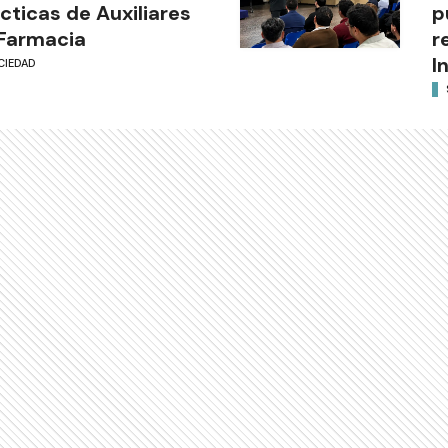
cticas de Auxiliares
p
Farmacia
r
I
CIEDAD