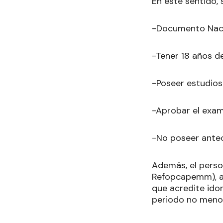
En este sentido, 
-Documento Naci
-Tener 18 años de
-Poseer estudios
-Aprobar el exam
-No poseer ante
Además, el perso
Refopcapemm), ad
que acredite idon
periodo no menor