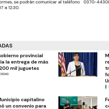
ormes, se podrán comunicar al teléfono 0370-443081
7 a 12:30.
ADAS
Gobierno provincial
M
cia la entrega de más
r
200 mil juguetes
t
f
CIEDAD
U
Municipio capitalino
F
mó un convenio para
c