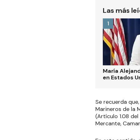
Las más le
1
María Alejand
en Estados U
Se recuerda que,
Marineros de la 
(Artículo 1.08 d
Mercante, Camare