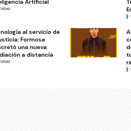
eligencia Artificial
T
E
CIEDAD
nología al servicio de
A
justicia: Formosa
c
cretó una nueva
d
iación a distancia
t
r
CIEDAD