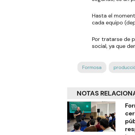
Hasta el momento
cada equipo (dep
Por tratarse de 
social, ya que d
Formosa
producci
NOTAS RELACION
For
cer
púb
res