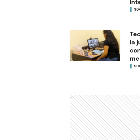
Int
SO
Tec
la 
con
med
SO
Ads