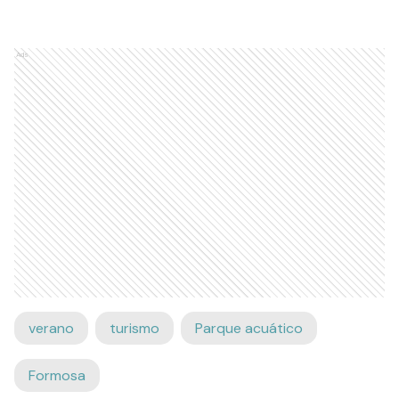
Ads
verano
turismo
Parque acuático
Formosa