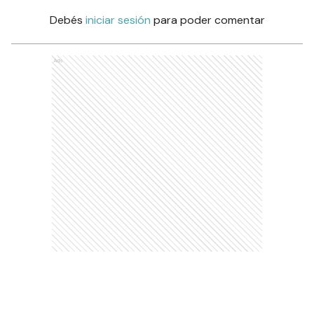
Debés
iniciar sesión
para poder comentar
Ads