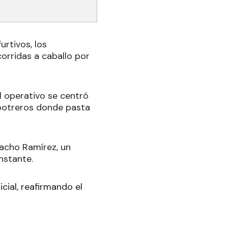
urtivos, los
orridas a caballo por
l operativo se centró
 potreros donde pasta
iacho Ramírez, un
nstante.
cial, reafirmando el