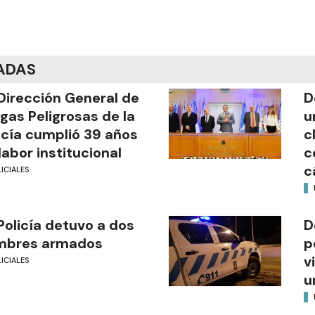
ADAS
Dirección General de
D
gas Peligrosas de la
u
icía cumplió 39 años
c
labor institucional
c
c
ICIALES
Policía detuvo a dos
D
mbres armados
p
v
ICIALES
u