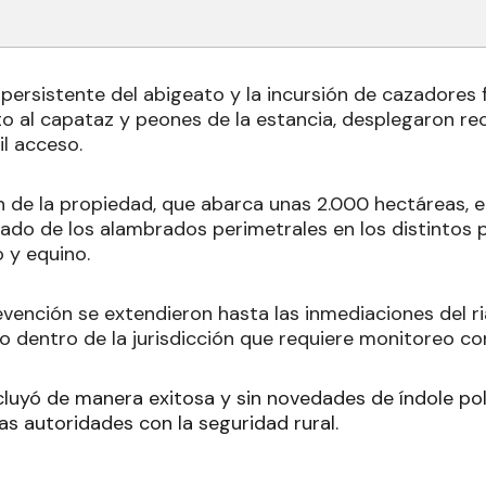
ersistente del abigeato y la incursión de cazadores f
to al capataz y peones de la estancia, desplegaron rec
il acceso.
n de la propiedad, que abarca unas 2.000 hectáreas, e
estado de los alambrados perimetrales en los distintos
 y equino.
evención se extendieron hasta las inmediaciones del r
o dentro de la jurisdicción que requiere monitoreo co
luyó de manera exitosa y sin novedades de índole poli
s autoridades con la seguridad rural.