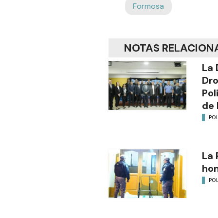
Formosa
NOTAS RELACION
La 
Dro
Pol
de 
POL
La 
ho
POL