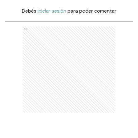
Debés
iniciar sesión
para poder comentar
Ads