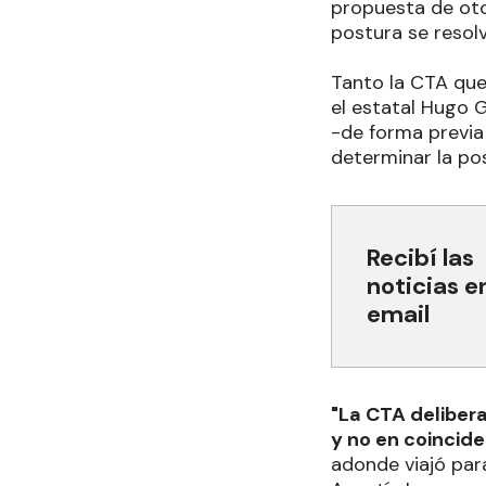
propuesta de oto
postura se resolv
Tanto la CTA qu
el estatal Hugo 
-de forma previa
determinar la pos
Recibí las
noticias e
email
"La CTA delibera
y no en coincide
adonde viajó para