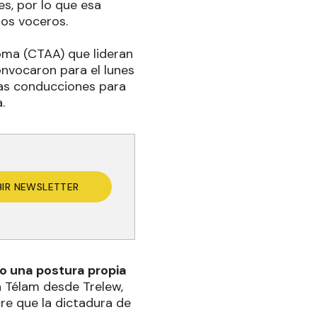
s, por lo que esa
los voceros.
ma (CTAA) que lideran
onvocaron para el lunes
vas conducciones para
.
BIR NEWSLETTER
ejo una postura propia
a Télam desde Trelew,
cre que la dictadura de