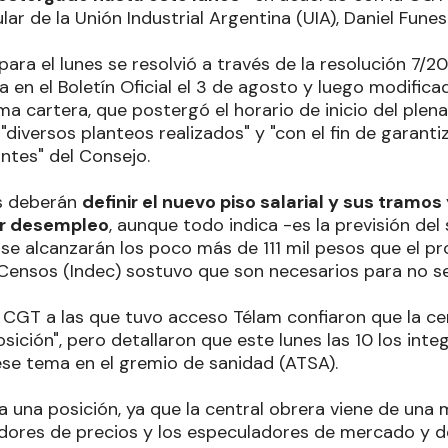
lar de la Unión Industrial Argentina (UIA), Daniel Funes
ara el lunes se resolvió a través de la resolución 7/20
a en el Boletín Oficial el 3 de agosto y luego modifica
a cartera, que postergó el horario de inicio del plenar
 "diversos planteos realizados" y "con el fin de garanti
ntes" del Consejo.
es deberán
definir el nuevo piso salarial y sus tramos
or desempleo
, aunque todo indica -es la previsión del
se alcanzarán los poco más de 111 mil pesos que el pro
 Censos (Indec) sostuvo que son necesarios para no se
a CGT a las que tuvo acceso Télam confiaron que la ce
ición", pero detallaron que este lunes las 10 los int
ese tema en el gremio de sanidad (ATSA).
ía una posición, ya que la central obrera viene de una
dores de precios y los especuladores de mercado y de