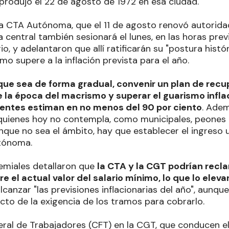
produjo el 22 de agosto de 1972 en esa ciudad.
la CTA Autónoma, que el 11 de agosto renovó autorida
 central también sesionará el lunes, en las horas prev
io, y adelantaron que allí ratificarán su "postura histó
mo supere a la inflación prevista para el año.
que sea de forma gradual, convenir un plan de recup
 la época del macrismo y superar el guarismo infla
uentes estiman en no menos del 90 por ciento
. Adem
quienes hoy no contempla, como municipales, peones 
que no sea el ámbito, hay que establecer el ingreso u
tónoma.
emiales detallaron que
la CTA y la CGT podrían recl
 el actual valor del salario mínimo, lo que lo elev
alcanzar "las previsiones inflacionarias del año", aunq
cto de la exigencia de los tramos para cobrarlo.
eral de Trabajadores (CFT) en la CGT, que conducen e