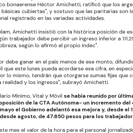
fico bonaerense Héctor Amichetti, ratificó que los arg
básicas cubiertas", y sostuvo que las paritarias son la
onal registrado en las variadas actividades.
lam, Amichetti insistió con la histórica posición de e
ún trabajador debe percibir un ingreso inferior a 111.
pobreza, según lo afirmó el propio Indec".
or debe ganar en el país menos de ese monto, difundid
il que este lunes pueda acordarse esa cifra, en especia
Por lo mismo, tendrán que otorgarse sumas fijas que
a realidad y los ingresos", subrayó Amichetti.
lario Mínimo, Vital y Móvil
se había reunido por últim
 oposición de la CTA Autónoma- un incremento del 4
mayo el Gobierno adelantó esa mejora y, desde el 1°
 desde agosto, de 47.850 pesos para los trabajado
e mes el valor de la hora para el personal jornalizad