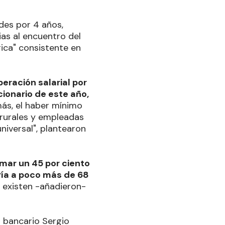
des por 4 años,
ias al encuentro del
rica" consistente en
eración salarial por
cionario de este año,
ás, el haber mínimo
rurales y empleadas
niversal", plantearon
amar un 45 por ciento
aría a poco más de 68
ue existen -añadieron-
l bancario Sergio