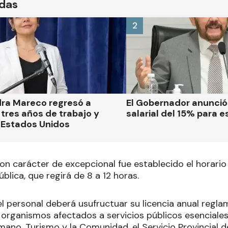
ídas
2
dra Mareco regresó a
El Gobernador anunci
tres años de trabajo y
salarial del 15% para e
 Estados Unidos
on carácter de excepcional fue establecido el horario 
blica, que regirá de 8 a 12 horas.
l personal deberá usufructuar su licencia anual regla
 organismos afectados a servicios públicos esenciales
ano, Turismo y la Comunidad, el Servicio Provincial d