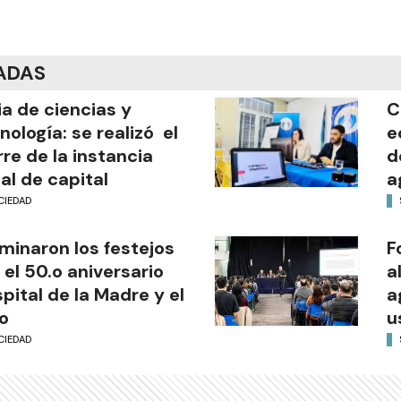
ADAS
ia de ciencias y
C
nología: se realizó el
e
rre de la instancia
d
al de capital
a
CIEDAD
minaron los festejos
F
 el 50.o aniversario
a
pital de la Madre y el
a
o
u
CIEDAD