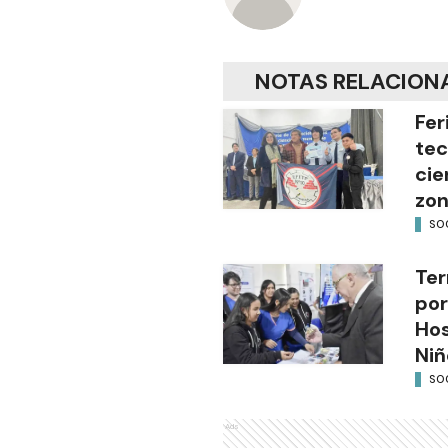
NOTAS RELACION
Fer
tec
cie
zon
SO
Ter
por
Hos
Niñ
SO
Ads