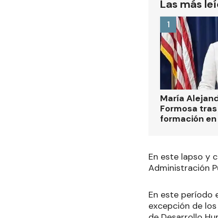
Las más le
1
María Alejan
Formosa tras 
formación en
En este lapso y c
Administración Pú
En este período e
excepción de los
de Desarrollo Hum