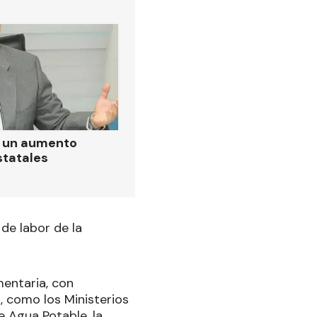
ó un aumento
statales
de labor de la
mentaria, con
, como los Ministerios
e Agua Potable, la