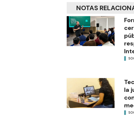
NOTAS RELACION
For
cer
púb
res
Int
SO
Tec
la 
con
med
SO