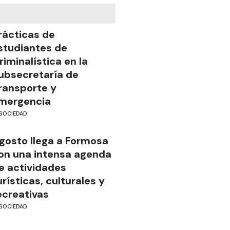
rácticas de
studiantes de
riminalística en la
ubsecretaría de
ransporte y
mergencia
SOCIEDAD
gosto llega a Formosa
on una intensa agenda
e actividades
urísticas, culturales y
ecreativas
SOCIEDAD