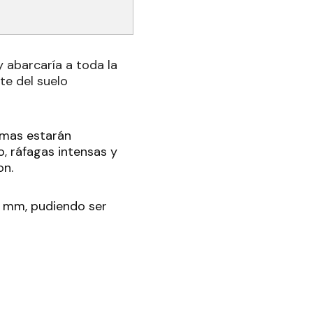
y abarcaría a toda la
te del suelo
ismas estarán
, ráfagas intensas y
on.
0 mm, pudiendo ser