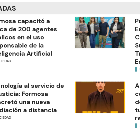
ADAS
mosa capacitó a
P
ca de 200 agentes
E
licos en el uso
C
ponsable de la
S
eligencia Artificial
T
E
CIEDAD
nología al servicio de
A
justicia: Formosa
c
cretó una nueva
d
iación a distancia
t
r
CIEDAD