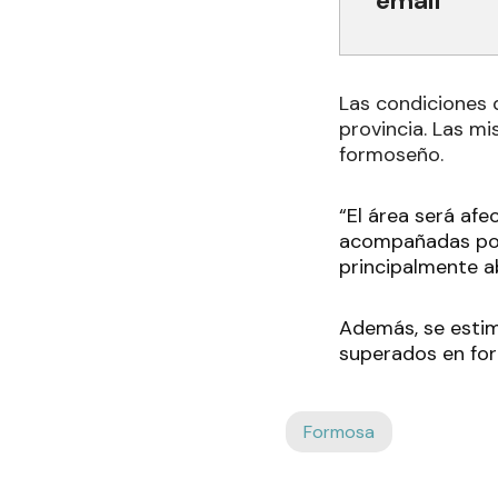
email
Las condiciones d
provincia. Las m
formoseño.
“El área será afe
acompañadas por 
principalmente a
Además, se estim
superados en for
Formosa