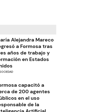
aría Alejandra Mareco
egresó a Formosa tras
res años de trabajo y
ormación en Estados
nidos
SOCIEDAD
ormosa capacitó a
erca de 200 agentes
úblicos en el uso
esponsable de la
nteligencia Artificial