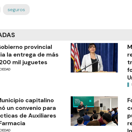
seguros
ADAS
Gobierno provincial
M
cia la entrega de más
r
200 mil juguetes
t
f
CIEDAD
U
Municipio capitalino
F
mó un convenio para
c
cticas de Auxiliares
p
Farmacia
r
I
CIEDAD