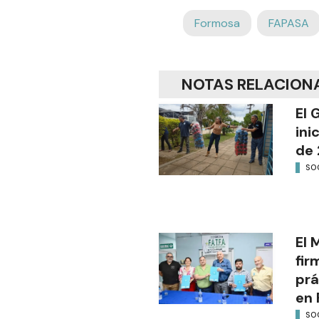
Formosa
FAPASA
NOTAS RELACION
El 
ini
de 
SO
El 
fir
prá
en 
SO