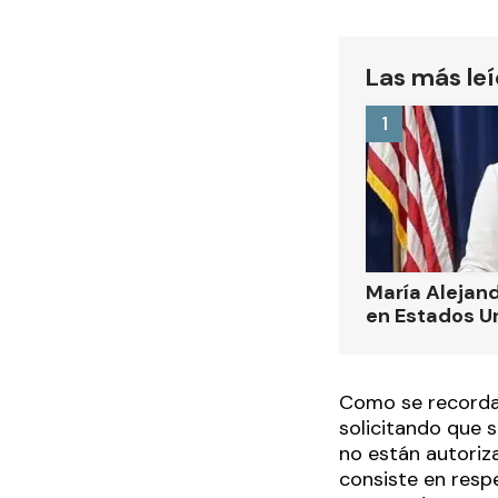
Las más le
1
María Alejand
en Estados U
Como se recordar
solicitando que 
no están autoriz
consiste en respe