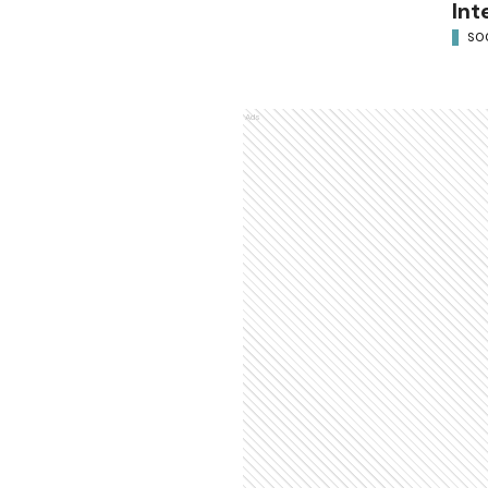
Int
SO
Ads