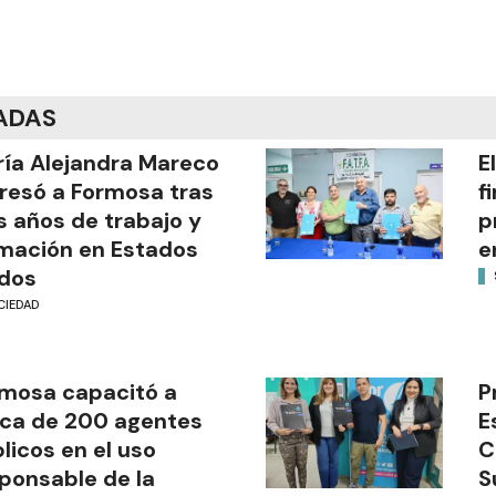
ADAS
ía Alejandra Mareco
E
resó a Formosa tras
f
s años de trabajo y
p
mación en Estados
e
dos
CIEDAD
mosa capacitó a
P
ca de 200 agentes
E
licos en el uso
C
ponsable de la
S