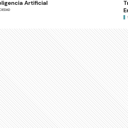
eligencia Artificial
T
E
CIEDAD