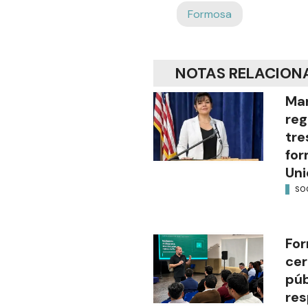
Formosa
NOTAS RELACION
Mar
reg
tre
for
Uni
SO
For
cer
púb
res