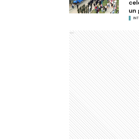
cel
un 
INT
Ads