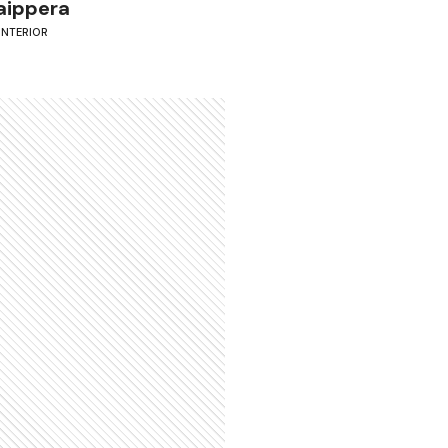
aippera
INTERIOR