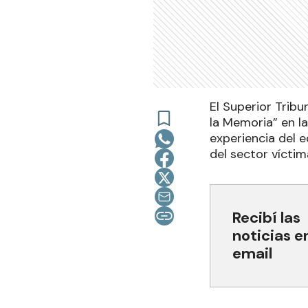
El Superior Trib
la Memoria” en la
experiencia del e
del sector víctim
Recibí las
noticias e
email