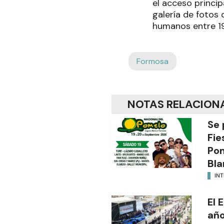
el acceso princi
galería de fotos 
humanos entre 19
Formosa
NOTAS RELACION
Se 
Fie
Po
Bla
INT
El 
año