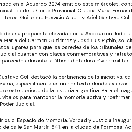
smada en el Acuerdo 3274 emitido este miércoles, cont
ministros de la Corte Provincial: Claudia María Fernánd
nteros, Guillermo Horacio Alucin y Ariel Gustavo Coll.
ió de una propuesta elevada por la Asociación Judicia
a María del Carmen Gutiérrez y José Luis Pighin, solic
stos lugares para que las paredes de los tribunales d
Judicial cuenten con placas conmemorativas y retrat
arecidos durante la última dictadura cívico-militar.
 Gustavo Coll destacó la pertinencia de la iniciativa, c
esaria, especialmente en un contexto donde avanzan 
re este periodo de la historia argentina. Para el mag
 vitales para mantener la memoria activa y reafirma
Poder Judicial.
ir es el Espacio de Memoria, Verdad y Justicia inaugu
io de calle San Martín 641, en la ciudad de Formosa. A