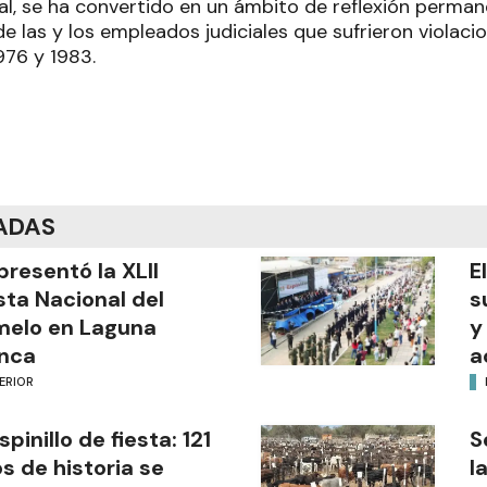
pal, se ha convertido en un ámbito de reflexión perma
de las y los empleados judiciales que sufrieron violac
76 y 1983.
ADAS
presentó la XLII
E
sta Nacional del
s
melo en Laguna
y
nca
a
ERIOR
Espinillo de fiesta: 121
S
s de historia se
l