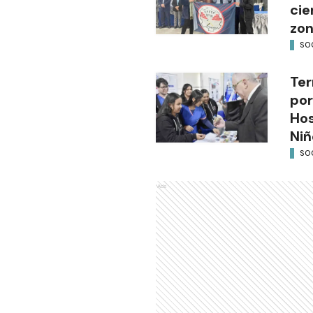
cie
zon
SO
Ter
por
Hos
Niñ
SO
Ads