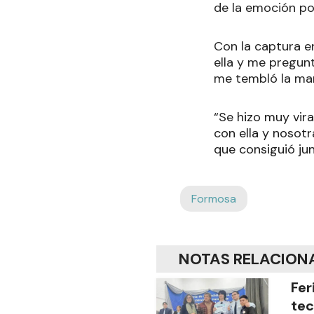
de la emoción por
Con la captura en
ella y me pregunt
me tembló la ma
“Se hizo muy vir
con ella y nosotr
que consiguió ju
Formosa
NOTAS RELACION
Fer
tec