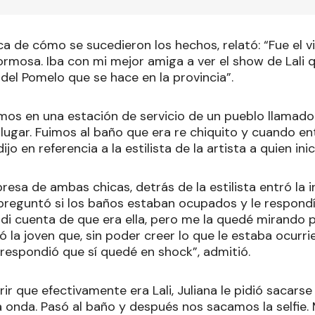
a de cómo se sucedieron los hechos, relató: “Fue el v
rmosa. Iba con mi mejor amiga a ver el show de Lali 
 del Pomelo que se hace en la provincia”.
os en una estación de servicio de un pueblo llamado
 lugar. Fuimos al baño que era re chiquito y cuando e
ijo en referencia a la estilista de la artista a quien in
resa de ambas chicas, detrás de la estilista entró la 
 preguntó si los baños estaban ocupados y le respondí
 cuenta de que era ella, pero me la quedé mirando 
 la joven que, sin poder creer lo que le estaba ocurri
 respondió que sí quedé en shock”, admitió.
r que efectivamente era Lali, Juliana le pidió sacarse
 onda. Pasó al baño y después nos sacamos la selfie