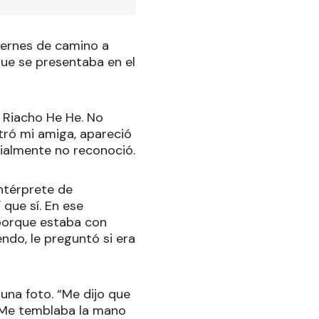
iernes de camino a
que se presentaba en el
 Riacho He He. No
ntró mi amiga, apareció
icialmente no reconoció.
intérprete de
 que sí. En ese
porque estaba con
endo, le preguntó si era
 una foto. “Me dijo que
. Me temblaba la mano