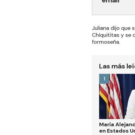
email
Juliana dijo que 
Chiquititas y se d
formoseña.
Las más le
1
María Alejand
en Estados U