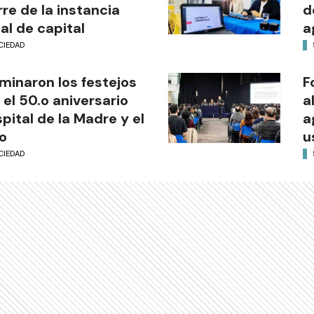
rre de la instancia
d
al de capital
a
CIEDAD
minaron los festejos
F
 el 50.o aniversario
a
pital de la Madre y el
a
o
u
CIEDAD