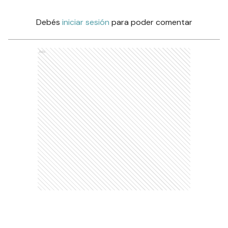
Debés
iniciar sesión
para poder comentar
Ads