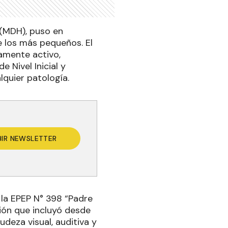
 (MDH), puso en
e los más pequeños. El
amente activo,
 Nivel Inicial y
quier patología.
BIR NEWSLETTER
n la EPEP N° 398 “Padre
ión que incluyó desde
deza visual, auditiva y