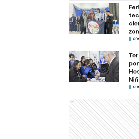
Fer
tec
cie
zon
SO
Ter
por
Hos
Niñ
SO
Ads