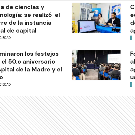
ia de ciencias y
C
nología: se realizó el
e
rre de la instancia
d
al de capital
a
CIEDAD
minaron los festejos
F
 el 50.o aniversario
a
pital de la Madre y el
a
o
u
CIEDAD