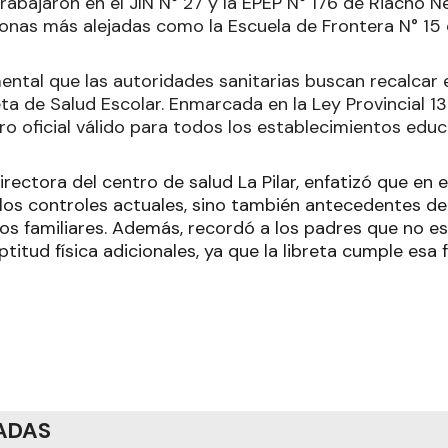
rabajaron en el JIN N° 27 y la EPEP N° 176 de Riacho N
zonas más alejadas como la Escuela de Frontera N° 15 
tal que las autoridades sanitarias buscan recalcar es
reta de Salud Escolar. Enmarcada en la Ley Provincial
tro oficial válido para todos los establecimientos educ
irectora del centro de salud La Pilar, enfatizó que e
 los controles actuales, sino también antecedentes d
os familiares. Además, recordó a los padres que no e
ptitud física adicionales, ya que la libreta cumple es
ADAS