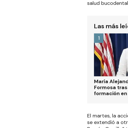
salud bucodental
Las más le
1
María Alejan
Formosa tras 
formación en
El martes, la acc
se extendió a ot