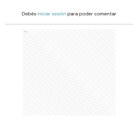
Debés
iniciar sesión
para poder comentar
Ads